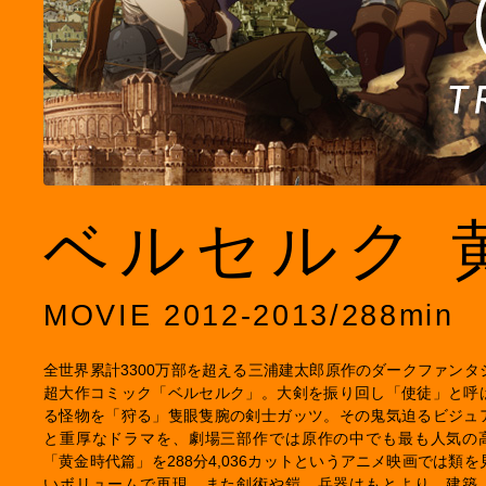
ベルセルク 
MOVIE 2012-2013/288min
全世界累計3300万部を超える三浦建太郎原作のダークファンタ
超大作コミック「ベルセルク」。大剣を振り回し「使徒」と呼
る怪物を「狩る」隻眼隻腕の剣士ガッツ。その鬼気迫るビジュ
と重厚なドラマを、劇場三部作では原作の中でも最も人気の
「黄金時代篇」を288分4,036カットというアニメ映画では類を
いボリュームで再現。また剣術や鎧、兵器はもとより、建築